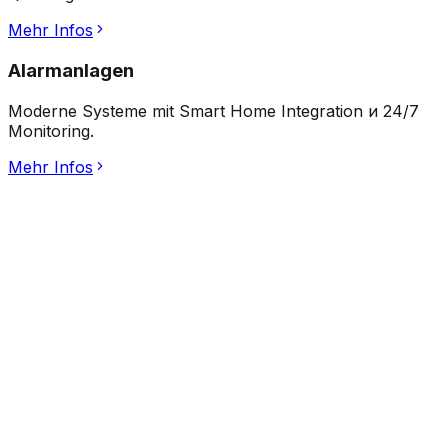
Mehr Infos
Alarmanlagen
Moderne Systeme mit Smart Home Integration и 24/7
Monitoring.
Mehr Infos
0
+
durchgeführte
Türöffnungen
0
+
konfigurierte
Schließanlagen
0
+
mobile
Fahrrad-Notdienst
0
+
präzise
Schlüsselkopien