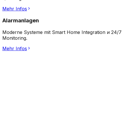
Mehr Infos
Alarmanlagen
Moderne Systeme mit Smart Home Integration и 24/7
Monitoring.
Mehr Infos
0
+
durchgeführte
Türöffnungen
0
+
konfigurierte
Schließanlagen
0
+
mobile
Fahrrad-Notdienst
0
+
präzise
Schlüsselkopien